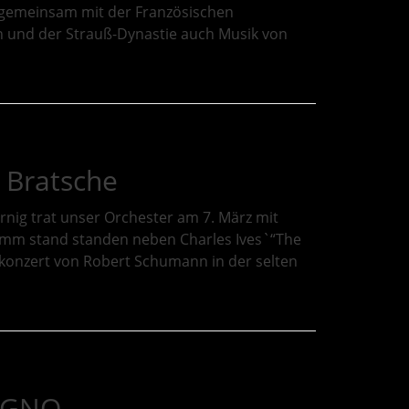
 gemeinsam mit der Französischen
und der Strauß-Dynastie auch Musik von
 Bratsche
ig trat unser Orchester am 7. März mit
amm stand standen neben Charles Ives`“The
konzert von Robert Schumann in der selten
BAGNO