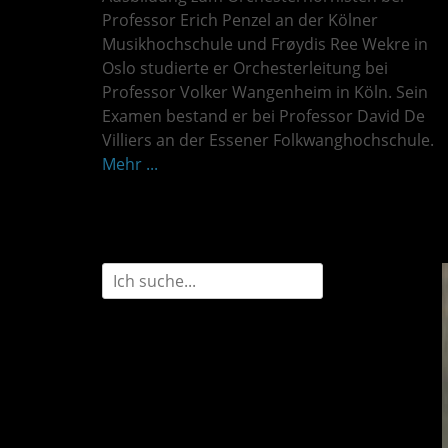
Professor Erich Penzel an der Kölner
Musikhochschule und Frøydis Ree Wekre in
Oslo studierte er Orchesterleitung bei
Professor Volker Wangenheim in Köln. Sein
Examen bestand er bei Professor David De
Villiers an der Essener Folkwanghochschule.
Mehr ...
Suchen
nach: