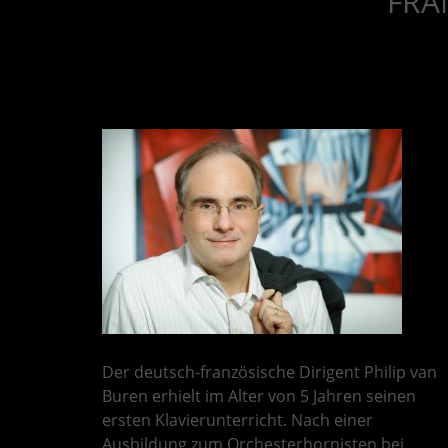
FRA
Der deutsch-französische Dirigent Philip van
Buren erhielt im Alter von 5 Jahren seinen
ersten Klavierunterricht. Nach einer
Ausbildung zum Orchesterhornisten bei