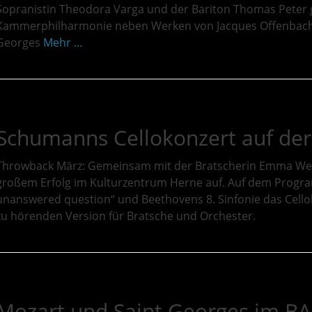
Sopranistin Theodora Varga und der Bariton Thomas Peter
Kammerphilharmonie neben Werken von Jacques Offenbach 
Georges
Mehr …
Schumanns Cellokonzert auf der
Throwback März: Gemeinsam mit der Bratscherin Emma Wern
großem Erfolg im Kulturzentrum Herne auf. Auf dem Progr
unanswered question“ und Beethovens 8. Sinfonie das Cello
zu hörenden Version für Bratsche und Orchester.
Mozart und Saint Georges im 