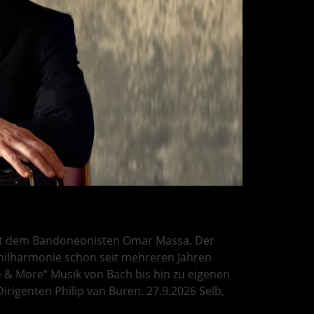
mit dem Bandoneonisten Omar Massa. Der
hilharmonie schon seit mehreren Jahren
 & More“ Musik von Bach bis hin zu eigenen
rigenten Philip van Buren. 27.9.2026 Selb,