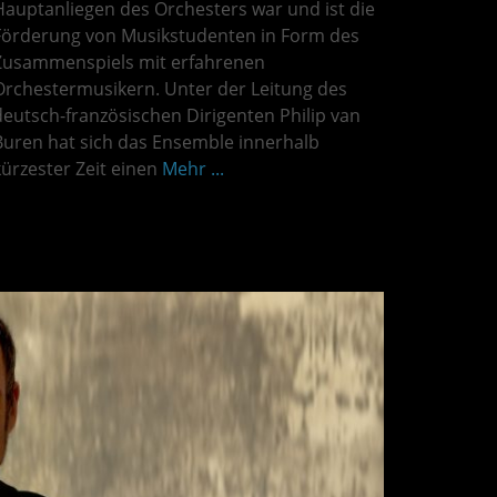
Hauptanliegen des Orchesters war und ist die
Förderung von Musikstudenten in Form des
Zusammenspiels mit erfahrenen
Orchestermusikern. Unter der Leitung des
deutsch-französischen Dirigenten Philip van
Buren hat sich das Ensemble innerhalb
kürzester Zeit einen
Mehr ...