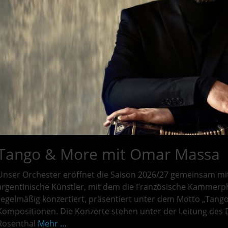
Tango & More mit Omar Massa
Unser Orchester eröffnet die Saison 2026/27 gemeinsam 
argentinische Künstler, mit dem die Französische Kammerp
regelmäßig konzertiert, präsentiert unter dem Motto „Tango
Kompositionen. Die Konzerte stehen unter der Leitung des Di
Rosenthal
Mehr …