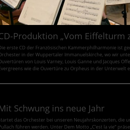
CD-Produktion „Vom Eiffelturm
Die erste CD der Französischen Kammerphilharmonie ist ge
Orchester in der Wuppertaler Immanuelskirche, wo wir unter
Ouvertüren von Louis Varney, Louis Ganne und Jacques Of
Evergreens wie die Ouvertüre zu Orpheus in der Unterwelt e
Mit Schwung ins neue Jahr
startet das Orchester bei unseren Neujahrskonzerten, die u
Pullach führen werden. Unter Dem Motto „C’est la vie“ präsen