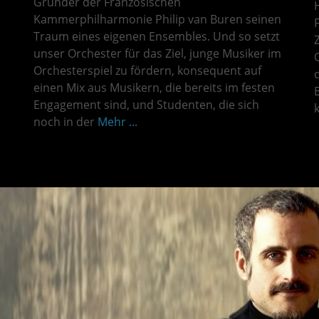
Gründer der Französischen
Kammerphilharmonie Philip van Buren seinen
Traum eines eigenen Ensembles. Und so setzt
unser Orchester für das Ziel, junge Musiker im
Orchesterspiel zu fördern, konsequent auf
einen Mix aus Musikern, die bereits im festen
Engagement sind, und Studenten, die sich
noch in der
Mehr ...