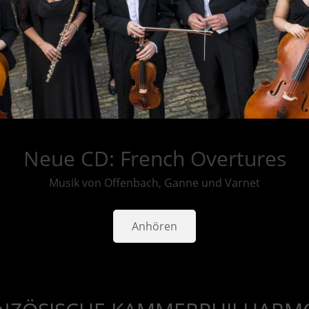
Neue CD: French Overtures
Musik von Offenbach, Ganne und Varnet
Anhören