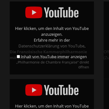
„Philharmonie
„La
de
bell
Chambre
Hél
Française“
-
von
Ouv
YouTube
-
anzeigen
Fra
Kam
-
Hier klicken, um den Inhalt von YouTube
Phil
van
anzuzeigen.
Bur
von
Erfahre mehr in der
You
anz
Datenschutzerklärung von YouTube
.
Die Französische Kammerphilharmonie
Of
Inhalt von YouTube immer anzeigen
mit Lise de la Salle in Potsdam
(Z
„Philharmonie de Chambre Française“ direkt
öffnen
„Ravel
„Me
Klavierkonzert
Jule
G-
Mas
Dur
Mis
1.
Ger
Satz“
Viol
von
FRC
YouTube
Diri
anzeigen
Phil
Hier klicken, um den Inhalt von YouTube
van