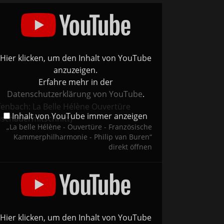
e
ène
ertüre
nzösische
merphilharmonie
Hier klicken, um den Inhalt von YouTube
ip
anzuzeigen.
en“
Erfahre mehr in der
Tube
eigen
Datenschutzerklärung von YouTube
.
fenbach: La Belle Hélène Ouvertüre
Inhalt von YouTube immer anzeigen
uschauermitschnitt)
„La belle Hélène - Ouvertüre - Französische
Kammerphilharmonie - Philip van Buren“
direkt öffnen
ditation
s
senet,
ha
shwin,
ine,
PO,
gent
ip
Hier klicken, um den Inhalt von YouTube