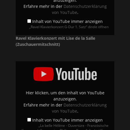
anzuzeigen.
Erfahre mehr in der
Datenschutzerklärung
von YouTube
.
Inhalt von YouTube immer anzeigen
„Ravel Klavierkonzert G-Dur 1. Satz“ direkt öffnen
Ravel Klavierkonzert mit Lise de la Salle
(Zuschauermitschnitt)
„La
belle
Hélène
-
Ouvertüre
-
Französische
Kammerphilharmonie
Hier klicken, um den Inhalt von YouTube
-
anzuzeigen.
Philip
van
Erfahre mehr in der
Datenschutzerklärung
Buren“
von YouTube
.
von
YouTube
anzeigen
Inhalt von YouTube immer anzeigen
„La belle Hélène - Ouvertüre - Französische