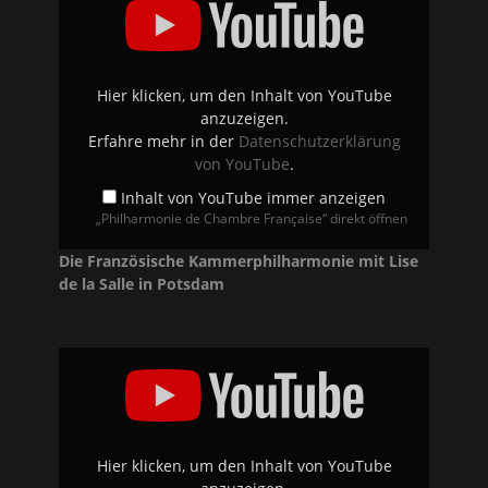
Chambre
Française“
von
YouTube
anzeigen
Hier klicken, um den Inhalt von YouTube
anzuzeigen.
Erfahre mehr in der
Datenschutzerklärung
von YouTube
.
Inhalt von YouTube immer anzeigen
„Philharmonie de Chambre Française“ direkt öffnen
Die Französische Kammerphilharmonie mit Lise
de la Salle in Potsdam
„Ravel
Klavierkonzert
G-
Dur
1.
Satz“
von
YouTube
Hier klicken, um den Inhalt von YouTube
anzeigen