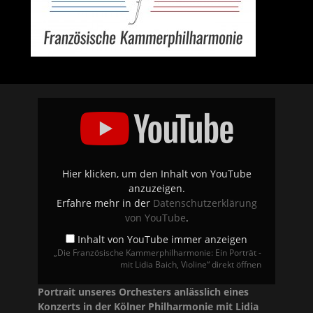
„Die
Französische
Kammerphilharmonie:
Ein
Porträt
-
mit
Lidia
Hier klicken, um den Inhalt von YouTube
Baich,
anzuzeigen.
Violine“
von
Erfahre mehr in der
Datenschutzerklärung
YouTube
von YouTube
.
anzeigen
Inhalt von YouTube immer anzeigen
„Die Französische Kammerphilharmonie: Ein Porträt -
mit Lidia Baich, Violine“ direkt öffnen
Portrait unseres Orchesters anlässlich eines
Konzerts in der Kölner Philharmonie mit Lidia