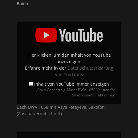
Baich
„Bach
Concerto
g-
Minor
BWV
1058
Version
for
Hier klicken, um den Inhalt von YouTube
Saxophone“
anzuzeigen.
von
YouTube
Erfahre mehr in der
Datenschutzerklärung
anzeigen
von YouTube
.
Inhalt von YouTube immer anzeigen
„Bach Concerto g-Minor BWV 1058 Version for
Saxophone“ direkt öffnen
Bach BWV 1058 mit Asya Fateyeva, Saxofon
(Zuschauermitschnitt)
„Philharmonie
de