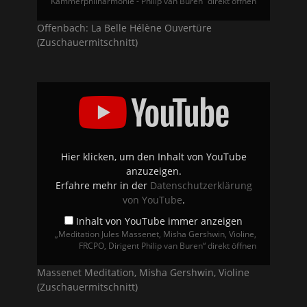
Kammerphilharmonie - Philip van Buren“ direkt öffnen
Offenbach: La Belle Hélène Ouvertüre
(Zuschauermitschnitt)
„Meditation
Jules
Massenet,
Misha
Gershwin,
Violine,
FRCPO,
Dirigent
Hier klicken, um den Inhalt von YouTube
Philip
anzuzeigen.
van
Buren“
Erfahre mehr in der
Datenschutzerklärung
von
von YouTube
.
YouTube
anzeigen
Inhalt von YouTube immer anzeigen
„Meditation Jules Massenet, Misha Gershwin, Violine,
FRCPO, Dirigent Philip van Buren“ direkt öffnen
Massenet Meditation, Misha Gershwin, Violine
(Zuschauermitschnitt)