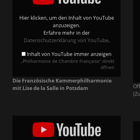
YouTube
-
anzeigen
Fra
Kam
-
Hier klicken, um den Inhalt von YouTube
Phil
van
anzuzeigen.
Bur
von
Erfahre mehr in der
You
anz
Datenschutzerklärung von YouTube
.
Inhalt von YouTube immer anzeigen
„Philharmonie de Chambre Française“ direkt
öffnen
Die Französische Kammerphilharmonie
Of
mit Lise de la Salle in Potsdam
(Z
„Ravel
Klavierkonzert
„Me
G-
Jule
Dur
Mas
1.
Mis
Satz“
Ger
von