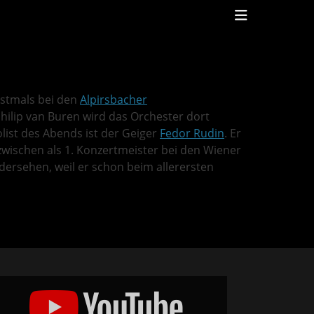
Header
Toggle
rstmals bei den
Alpirsbacher
Philip van Buren wird das Orchester dort
list des Abends ist der Geiger
Fedor Rudin
. Er
zwischen als 1. Konzertmeister bei den Wiener
dersehen, weil er schon beim allerersten
e
ène
ertüre