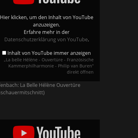
nzösische
merphilharmonie
Hier klicken, um den Inhalt von YouTube
ip
anzuzeigen.
en“
Erfahre mehr in der
Tube
eigen
Datenschutzerklärung von YouTube
.
Inhalt von YouTube immer anzeigen
„La belle Hélène - Ouvertüre - Französische
Kammerphilharmonie - Philip van Buren“
direkt öffnen
fenbach: La Belle Hélène Ouvertüre
uschauermitschnitt)
ditation
s
senet,
ha
shwin,