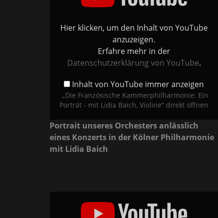
-
mit
Lidia
Baich,
Hier klicken, um den Inhalt von YouTube
Violine“
von
anzuzeigen.
YouTube
anzeigen
Erfahre mehr in der
Datenschutzerklärung von YouTube
.
Inhalt von YouTube immer anzeigen
„Die Französische Kammerphilharmonie: Ein
Porträt - mit Lidia Baich, Violine“ direkt öffnen
Portrait unseres Orchesters anlässlich
eines Konzerts in der Kölner Philharmonie
mit Lidia Baich
„Bach
Concerto
g-
Minor
BWV