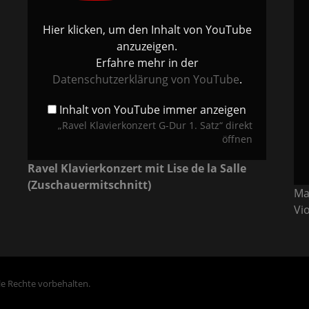
Ger
von
Viol
YouTube
FRC
anzeigen
Diri
Hier klicken, um den Inhalt von YouTube
Phil
van
anzuzeigen.
Bur
von
Erfahre mehr in der
You
anz
Datenschutzerklärung von YouTube
.
Inhalt von YouTube immer anzeigen
„Ravel Klavierkonzert G-Dur 1. Satz“ direkt
öffnen
Ravel Klavierkonzert mit Lise de la Salle
(Zuschauermitschnitt)
Ma
Vi
lle Rechte vorbehalten.