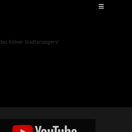
Header
Toggle
des Kölner Stadtanzeigers!
e
ène