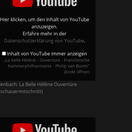
ertüre
nzösische
merphilharmonie
Hier klicken, um den Inhalt von YouTube
ip
anzuzeigen.
en“
Erfahre mehr in der
Tube
eigen
Datenschutzerklärung von YouTube
.
Inhalt von YouTube immer anzeigen
„La belle Hélène - Ouvertüre - Französische
Kammerphilharmonie - Philip van Buren“
direkt öffnen
fenbach: La Belle Hélène Ouvertüre
uschauermitschnitt)
ditation
s
senet,
ha