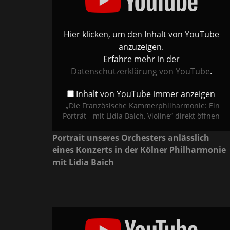
Porträt
-
mit
Lidia
Baich,
Hier klicken, um den Inhalt von YouTube
Violine“
von
anzuzeigen.
YouTube
anzeigen
Erfahre mehr in der
Datenschutzerklärung von YouTube
.
Inhalt von YouTube immer anzeigen
„Die Französische Kammerphilharmonie: Ein
Porträt - mit Lidia Baich, Violine“ direkt öffnen
Portrait unseres Orchesters anlässlich
eines Konzerts in der Kölner Philharmonie
mit Lidia Baich
„Bach
Concerto
g-
Minor