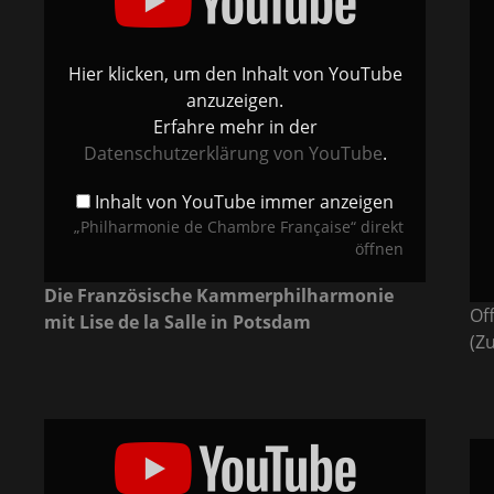
von
Ouv
YouTube
-
anzeigen
Fra
Kam
-
Hier klicken, um den Inhalt von YouTube
Phil
van
anzuzeigen.
Bur
von
Erfahre mehr in der
You
anz
Datenschutzerklärung von YouTube
.
Inhalt von YouTube immer anzeigen
„Philharmonie de Chambre Française“ direkt
öffnen
Die Französische Kammerphilharmonie
Of
mit Lise de la Salle in Potsdam
(Z
„Ravel
Klavierkonzert
„Me
G-
Jule
Dur
Mas
1.
Mis
Satz“