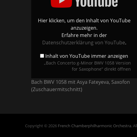
BWV
1058
Version
for
Saxophone“
Hier klicken, um den Inhalt von YouTube
von
YouTube
anzuzeigen.
anzeigen
Erfahre mehr in der
Datenschutzerklärung von YouTube
.
Inhalt von YouTube immer anzeigen
„Bach Concerto g-Minor BWV 1058 Version
for Saxophone“ direkt öffnen
Bach BWV 1058 mit Asya Fateyeva, Saxofon
(Zuschauermitschnitt)
Copyright © 2026
French Chamberphilharmonic Orchestra
. A