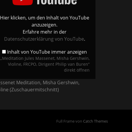
shwin,
ine,
PO,
gent
ip
Hier klicken, um den Inhalt von YouTube
en“
anzuzeigen.
Tube
Erfahre mehr in der
eigen
Datenschutzerklärung von YouTube
.
Inhalt von YouTube immer anzeigen
„Meditation Jules Massenet, Misha Gershwin,
Violine, FRCPO, Dirigent Philip van Buren“
direkt öffnen
ssenet Meditation, Misha Gershwin,
oline (Zuschauermitschnitt)
Full Frame von
Catch Themes