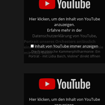
Ein
Porträt
-
mit
Lidia
Baich,
Hier klicken, um den Inhalt von YouTube
Violine“
von
anzuzeigen.
YouTube
anzeigen
Erfahre mehr in der
Datenschutzerklärung von YouTube
.
Portrait unseres Orchesters anlässlich
Inhalt von YouTube immer anzeigen
eines Konzerts in der Kölner Philharmonie
„Die Französische Kammerphilharmonie: Ein
mit Lidia Baich
Porträt - mit Lidia Baich, Violine“ direkt öffnen
„Bach
Concerto
g-
Minor
BWV
1058
Version
for
Saxophone“
Hier klicken, um den Inhalt von YouTube
von
YouTube
anzuzeigen.