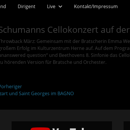
end
Dirigent
Live
Kontakt/Impressum
Schumanns Cellokonzert auf der
Throwback März: Gemeinsam mit der Bratscherin Emma Wern
großem Erfolg im Kulturzentrum Herne auf. Auf dem Progr
unanswered question“ und Beethovens 8. Sinfonie das Cello
zu hörenden Version für Bratsche und Orchester.
itragsnavigation
orheriger
heriger
Nächst
art und Saint Georges im BAGNO
trag:
Beitrag
„Philharmonie
„La
de
bell
Chambre
Hél