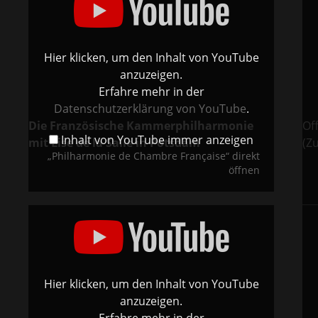
Française“
-
von
Ouv
YouTube
-
anzeigen
Fra
Kam
-
Hier klicken, um den Inhalt von YouTube
Phil
van
anzuzeigen.
Bur
von
Erfahre mehr in der
You
anz
Datenschutzerklärung von YouTube
.
Die Französische Kammerphilharmonie
Of
Inhalt von YouTube immer anzeigen
mit Lise de la Salle in Potsdam
(Z
„Philharmonie de Chambre Française“ direkt
öffnen
„Ravel
„Me
Klavierkonzert
Jule
G-
Mas
Dur
Mis
1.
Ger
Satz“
Viol
von
FRC
YouTube
Diri
anzeigen
Phil
Hier klicken, um den Inhalt von YouTube
van
Bur
anzuzeigen.
von
You
Erfahre mehr in der