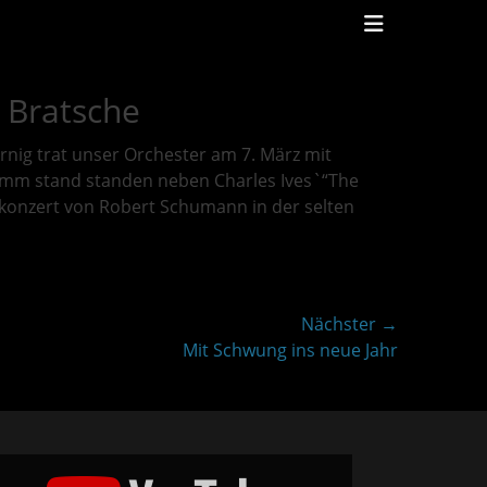
Header
Toggle
 Bratsche
ig trat unser Orchester am 7. März mit
amm stand standen neben Charles Ives`“The
konzert von Robert Schumann in der selten
Nächster →
er
Mit Schwung ins neue Jahr
:
e
ène