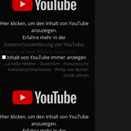
ertüre
nzösische
merphilharmonie
Hier klicken, um den Inhalt von YouTube
ip
anzuzeigen.
en“
Erfahre mehr in der
Tube
eigen
Datenschutzerklärung von YouTube
.
fenbach: La Belle Hélène Ouvertüre
Inhalt von YouTube immer anzeigen
uschauermitschnitt)
„La belle Hélène - Ouvertüre - Französische
Kammerphilharmonie - Philip van Buren“
direkt öffnen
ditation
s
senet,
ha
shwin,
ine,
PO,
gent
ip
Hier klicken, um den Inhalt von YouTube
en“
anzuzeigen.
Tube
Erfahre mehr in der