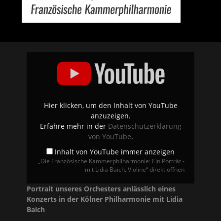
„Die
Französische
Kammerphilharmonie:
Ein
Porträt
-
mit
Lidia
Hier klicken, um den Inhalt von YouTube
Baich,
anzuzeigen.
Violine“
von
Erfahre mehr in der
Datenschutzerklärung
YouTube
von YouTube
.
anzeigen
Inhalt von YouTube immer anzeigen
„Die Französische Kammerphilharmonie: Ein Porträt -
mit Lidia Baich, Violine“ direkt öffnen
Portrait unseres Orchesters anlässlich eines
Konzerts in der Kölner Philharmonie mit Lidia
Baich