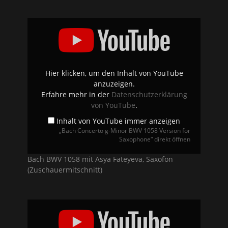
„Bach
Concerto
g-
Minor
BWV
1058
Version
for
Hier klicken, um den Inhalt von YouTube
Saxophone“
anzuzeigen.
von
YouTube
Erfahre mehr in der
Datenschutzerklärung
anzeigen
von YouTube
.
Inhalt von YouTube immer anzeigen
„Bach Concerto g-Minor BWV 1058 Version for
Saxophone“ direkt öffnen
Bach BWV 1058 mit Asya Fateyeva, Saxofon
(Zuschauermitschnitt)
„Philharmonie
de
Chambre
Française“