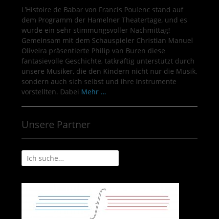
L’Histoire de Babar von Francis Poulenc stand auf
dem Programm der Hamelner Theatertage, und es
wurde ein sehr stimmungsvoller Nachmittag!
Gemeinsam mit dem Schauspieler Christian Manuel
Oliveira präsentierte Philip van Buren diese
fantasievolle Geschichte, tatkräftig unterstützt durch
unsere Musiker, die den Kindern nicht nur die Musik,
sondern auch sich selbst und ihre Instrumente
vorstellten. Dabei
Mehr …
Unsere Partner
Suchen
nach: