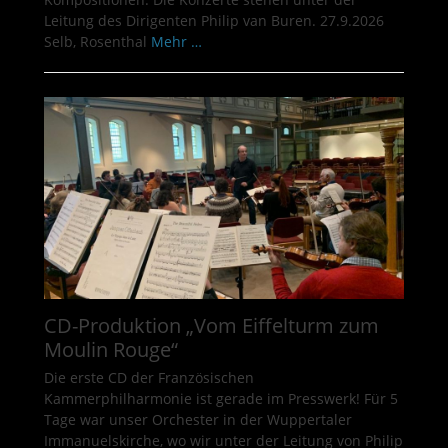
Leitung des Dirigenten Philip van Buren. 27.9.2026
Selb, Rosenthal
Mehr …
CD-Produktion „Vom Eiffelturm zum
Moulin Rouge“
Die erste CD der Französischen
Kammerphilharmonie ist gerade im Presswerk! Für 5
Tage war unser Orchester in der Wuppertaler
Immanuelskirche, wo wir unter der Leitung von Philip