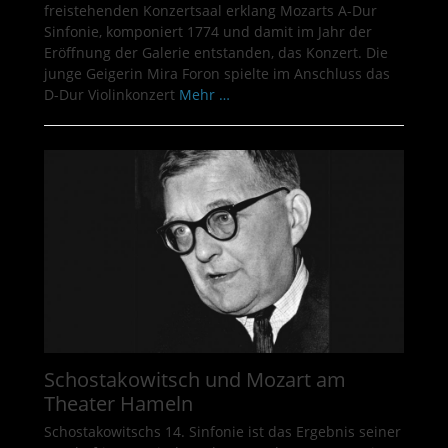
freistehenden Konzertsaal erklang Mozarts A-Dur
Sinfonie, komponiert 1774 und damit im Jahr der
Eröffnung der Galerie entstanden, das Konzert. Die
junge Geigerin Mira Foron spielte im Anschluss das
D-Dur Violinkonzert
Mehr …
Schostakowitsch und Mozart am
Theater Hameln
Schostakowitschs 14. Sinfonie ist das Ergebnis seiner