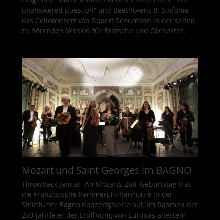
unanswered question“ und Beethovens 8. Sinfonie
das Cellokonzert von Robert Schumann in der selten
zu hörenden Version für Bratsche und Orchester.
Mozart und Saint Georges im BAGNO
Throwback Januar: An Mozarts 268. Geburtstag trat
die Französische Kammerphilharmonie in der
Steinfurter Bagno Konzertgalerie auf. Im Rahmen der
250-Jahrfeier der Eröffnung von Europas ältestem