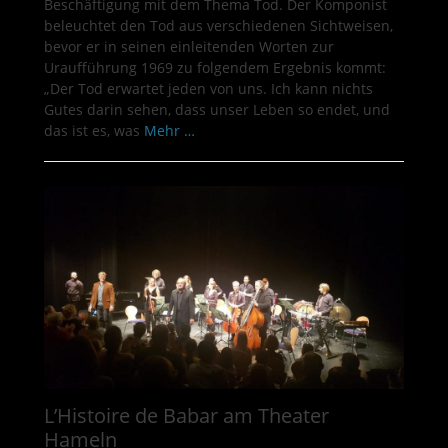
Beschäftigung mit dem Thema Tod. Der Komponist
beleuchtet den Tod aus verschiedenen Sichtweisen,
bevor er in seinen einleitenden Worten zur
Uraufführung 1969 zu folgendem Ergebnis kommt:
„Der Tod erwartet jeden von uns. Ich kann nichts
Gutes darin sehen, dass unser Leben so endet, und
das ist es, was
Mehr …
L’Histoire de Babar am Theater
Hameln