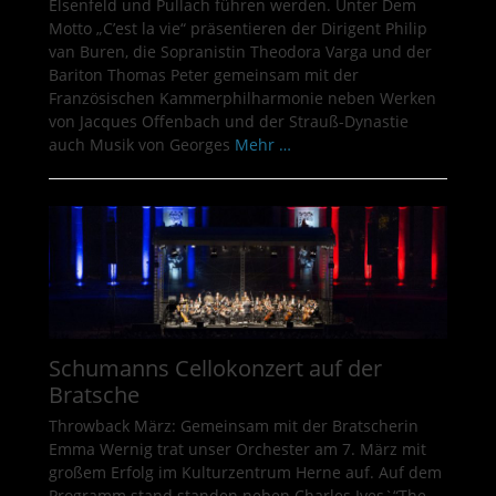
Elsenfeld und Pullach führen werden. Unter Dem
Motto „C’est la vie“ präsentieren der Dirigent Philip
van Buren, die Sopranistin Theodora Varga und der
Bariton Thomas Peter gemeinsam mit der
Französischen Kammerphilharmonie neben Werken
von Jacques Offenbach und der Strauß-Dynastie
auch Musik von Georges
Mehr …
Schumanns Cellokonzert auf der
Bratsche
Throwback März: Gemeinsam mit der Bratscherin
Emma Wernig trat unser Orchester am 7. März mit
großem Erfolg im Kulturzentrum Herne auf. Auf dem
Programm stand standen neben Charles Ives`“The