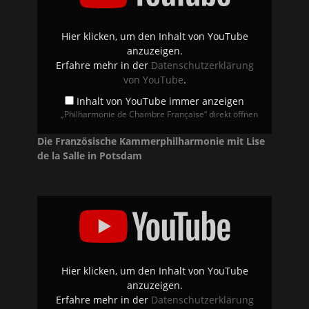
von
YouTube
anzeigen
Hier klicken, um den Inhalt von YouTube
anzuzeigen.
Erfahre mehr in der
Datenschutzerklärung
von YouTube
.
Inhalt von YouTube immer anzeigen
„Philharmonie de Chambre Française“ direkt öffnen
Die Französische Kammerphilharmonie mit Lise
de la Salle in Potsdam
„Ravel
Klavierkonzert
G-
Dur
1.
Satz“
von
YouTube
Hier klicken, um den Inhalt von YouTube
anzeigen
anzuzeigen.
Erfahre mehr in der
Datenschutzerklärung