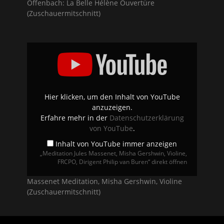
Offenbach: La Belle Hélène Ouvertüre
(Zuschauermitschnitt)
„Meditation
Jules
Massenet,
Misha
Gershwin,
Violine,
FRCPO,
Dirigent
Hier klicken, um den Inhalt von YouTube
Philip
anzuzeigen.
van
Buren“
Erfahre mehr in der
Datenschutzerklärung
von
von YouTube
.
YouTube
anzeigen
Inhalt von YouTube immer anzeigen
„Meditation Jules Massenet, Misha Gershwin, Violine,
FRCPO, Dirigent Philip van Buren“ direkt öffnen
Massenet Meditation, Misha Gershwin, Violine
(Zuschauermitschnitt)