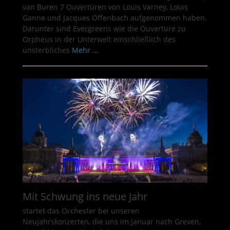
van Buren 7 Ouvertüren von Louis Varney, Louis
Ganne und Jacques Offenbach aufgenommen haben.
Darunter sind Evergreens wie die Ouvertüre zu
Orpheus in der Unterwelt einschließlich des
unsterbliches
Mehr …
Mit Schwung ins neue Jahr
startet das Orchester bei unseren
Neujahrskonzerten, die uns im Januar nach Greven,