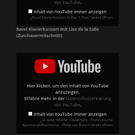
von YouTube
.
Inhalt von YouTube immer anzeigen
„Ravel Klavierkonzert G-Dur 1. Satz“ direkt öffnen
Ravel Klavierkonzert mit Lise de la Salle
(Zuschauermitschnitt)
„La
belle
Hélène
-
Ouvertüre
-
Französische
Kammerphilharmonie
Hier klicken, um den Inhalt von YouTube
-
anzuzeigen.
Philip
van
Erfahre mehr in der
Datenschutzerklärung
Buren“
von YouTube
.
von
YouTube
anzeigen
Inhalt von YouTube immer anzeigen
„La belle Hélène - Ouvertüre - Französische
Kammerphilharmonie - Philip van Buren“ direkt öffnen